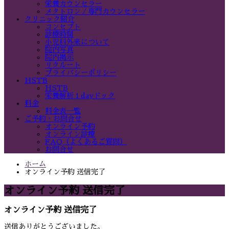
栄養カウンセラー
メタトロン／専門カウンセラー
クリニック紹介
コンセプト
診療時間
小児科外来について
院内写真
院内掲示
リクルート
プライバシーポリシー
HSTB
HSTB
栄養解析１dayドック
料金
料金表一覧
ご予約・お問合せ
オンライン予約
オンライン診療
FAQ（よくあるご質問）
お問合せ
ホーム
オンライン予約 送信完了
オンライン予約 送信完了
オンライン予約 送信完了
送信ありがとうございました。