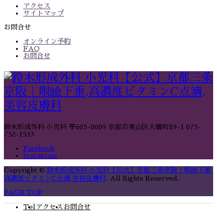
アクセス
サイトマップ
お問合せ
オンライン予約
FAQ
お問合せ
鈴木形成外科 小児科
〒605-0009 京都市東山区大橋町89-1
075-
752-1533
Facebook
Instagram
Copyright
©
鈴木形成外科 小児科【公式】京都三条京阪｜眼瞼下垂,
高濃度ビタミンC点滴,美容皮膚科
. All Rights Reserved.
PAGE TOP
Tel
アクセス
お問合せ