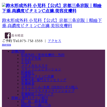
鈴木形成外科 小児科【公式】京都三条京阪｜眼瞼下
垂,高濃度ビタミンC点滴,美容皮膚科
ご予約 Tel.075-752-1533 ｜
アクセス
menu
診療内容
形成外科／美容皮膚科・外科
小児あざ外来
小児科
メディカルエステ
スキンリジュビネーション
医療脱毛
高濃度ビタミンC点滴
栄養外来/専門カウンセリング
栄養検査
オキシルーム/水素（HHO)ガス吸入
ドクターコスメオンラインショップ
栄養解析１dayドック
医師／専門スタッフ紹介
院 長 鈴木晴恵
副院長 中森いづみ