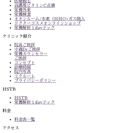
医療脱毛
高濃度ビタミンC点滴
栄養外来
栄養検査
オキシルーム/水素（HHO)ガス吸入
ドクターコスメオンラインショップ
栄養解析１dayドック
クリニック紹介
院長ご挨拶
中森Drご挨拶
栄養カウンセラー
ご挨拶
コンセプト
診療時間
院内写真
リクルート
プライバシーポリシー
HSTB
HSTB
栄養解析１dayドック
料金
料金表一覧
アクセス