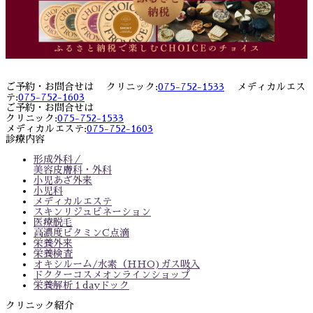
ご予約・お問合せは クリニック:
075-752-1533
メディカルエス
テ:
075-752-1603
ご予約・お問合せは
クリニック:
075-752-1533
メディカルエステ:
075-752-1603
診療内容
形成外科／
美容皮膚科・外科
小児あざ外来
小児科
メディカルエステ
スキンリジュビネーション
医療脱毛
高濃度ビタミンC点滴
栄養外来
栄養検査
オキシルーム/水素（HHO)ガス吸入
ドクターコスメオンラインショップ
栄養解析１dayドック
クリニック紹介