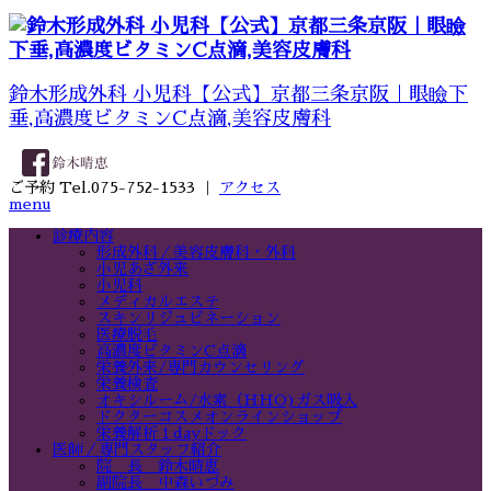
鈴木形成外科 小児科【公式】京都三条京阪｜眼瞼下
垂,高濃度ビタミンC点滴,美容皮膚科
ご予約 Tel.075-752-1533 ｜
アクセス
menu
診療内容
形成外科／美容皮膚科・外科
小児あざ外来
小児科
メディカルエステ
スキンリジュビネーション
医療脱毛
高濃度ビタミンC点滴
栄養外来/専門カウンセリング
栄養検査
オキシルーム/水素（HHO)ガス吸入
ドクターコスメオンラインショップ
栄養解析１dayドック
医師／専門スタッフ紹介
院 長 鈴木晴恵
副院長 中森いづみ