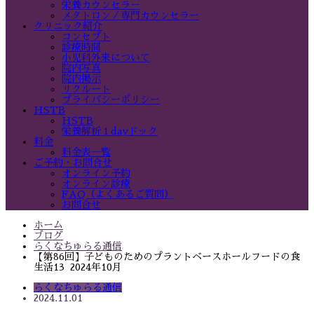
栄養カウンセラー
メタトロン／専門カウンセラー
クリニック紹介
コンセプト
診療時間
小児科外来について
院内写真
院内掲示
リクルート
プライバシーポリシー
HSTB
HSTB
栄養解析１dayドック
料金
料金表一覧
ご予約・お問合せ
オンライン予約
オンライン診療
FAQ（よくあるご質問）
お問合せ
ホーム
ブログ
らくなちゅらる通信
【第86回】子どものためのプラントベースホールフードの食
生活13 2024年10月
らくなちゅらる通信
2024.11.01