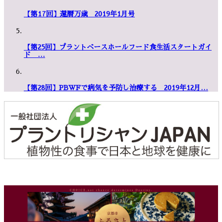
【第17回】還暦万歳 2019年1月号
【第25回】プラントベースホールフード食生活スタートガイ
ド …
【第28回】PBWFで病気を予防し治療する 2019年12月…