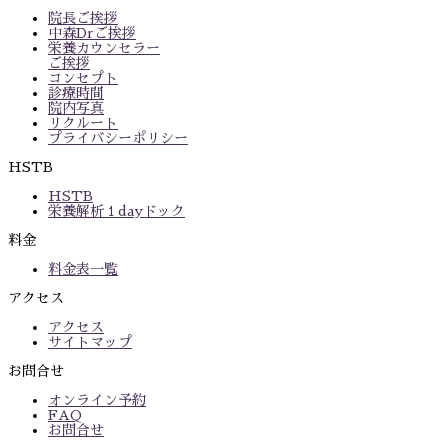
院長ご挨拶
中森Drご挨拶
栄養カウンセラー
ご挨拶
コンセプト
診療時間
院内写真
リクルート
プライバシーポリシー
HSTB
HSTB
栄養解析１dayドック
料金
料金表一覧
アクセス
アクセス
サイトマップ
お問合せ
オンライン予約
FAQ
お問合せ