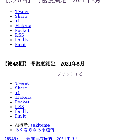
Tweet
Share
+1
Hatena
Pocket
RSS
feedly
Pin it
【第48回】 骨密度測定 2021年8月
プリントする
Tweet
Share
+1
Hatena
Pocket
RSS
feedly
Pin it
投稿者:
sekitome
らくなちゅらる通信
【第49回】 栄養血液検査 2021年９月