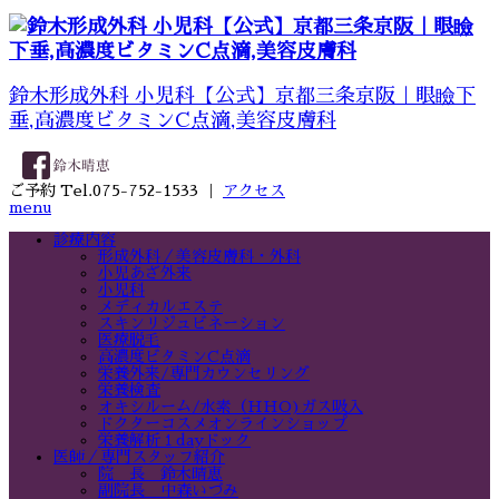
鈴木形成外科 小児科【公式】京都三条京阪｜眼瞼下
垂,高濃度ビタミンC点滴,美容皮膚科
ご予約 Tel.075-752-1533 ｜
アクセス
menu
診療内容
形成外科／美容皮膚科・外科
小児あざ外来
小児科
メディカルエステ
スキンリジュビネーション
医療脱毛
高濃度ビタミンC点滴
栄養外来/専門カウンセリング
栄養検査
オキシルーム/水素（HHO)ガス吸入
ドクターコスメオンラインショップ
栄養解析１dayドック
医師／専門スタッフ紹介
院 長 鈴木晴恵
副院長 中森いづみ