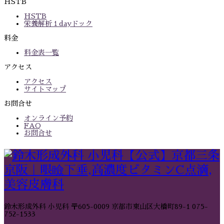
HSTB
HSTB
栄養解析１dayドック
料金
料金表一覧
アクセス
アクセス
サイトマップ
お問合せ
オンライン予約
FAQ
お問合せ
鈴木形成外科 小児科
〒605-0009 京都市東山区大橋町89-1
075-
752-1533