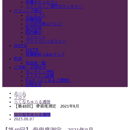
栄養カウンセラー
メタトロン／専門カウンセラー
クリニック紹介
コンセプト
診療時間
小児科外来について
院内写真
院内掲示
リクルート
プライバシーポリシー
HSTB
HSTB
栄養解析１dayドック
料金
料金表一覧
ご予約・お問合せ
オンライン予約
オンライン診療
FAQ（よくあるご質問）
お問合せ
ホーム
ブログ
らくなちゅらる通信
【第48回】 骨密度測定 2021年8月
らくなちゅらる通信
2023.08.07
【第48回】 骨密度測定 2021年8月