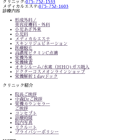
クリニック:
075-752-1533
メディカルエステ:
075-752-1603
診療内容
形成外科／
美容皮膚科・外科
小児あざ外来
小児科
メディカルエステ
スキンリジュビネーション
医療脱毛
高濃度ビタミンC点滴
栄養外来
栄養検査
オキシルーム/水素（HHO)ガス吸入
ドクターコスメオンラインショップ
栄養解析１dayドック
クリニック紹介
院長ご挨拶
中森Drご挨拶
栄養カウンセラー
ご挨拶
コンセプト
診療時間
院内写真
リクルート
プライバシーポリシー