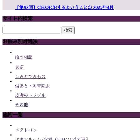
【第92回】CHOICEするということ① 2025年4月
サイト内検索
検
索:
お悩み別対処法
瞼の相談
あざ
しみとできもの
傷あと・刺青除去
皮膚のトラブル
その他
施術一覧
メタトロン
オキシルーム/水素（HHO)ガス吸入