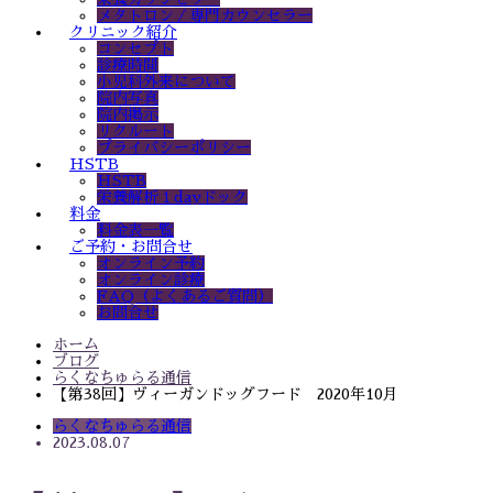
メタトロン／専門カウンセラー
クリニック紹介
コンセプト
診療時間
小児科外来について
院内写真
院内掲示
リクルート
プライバシーポリシー
HSTB
HSTB
栄養解析１dayドック
料金
料金表一覧
ご予約・お問合せ
オンライン予約
オンライン診療
FAQ（よくあるご質問）
お問合せ
ホーム
ブログ
らくなちゅらる通信
【第38回】ヴィーガンドッグフード 2020年10月
らくなちゅらる通信
2023.08.07