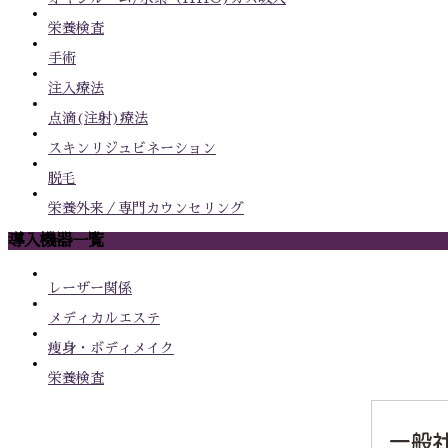
栄養検査
手術
注入療法
点滴(注射)療法
スキンリジュビネーション
脱毛
栄養外来／専門カウンセリング
導入機器一覧
レーザー関係
メディカルエステ
痩身・ボディメイク
栄養検査