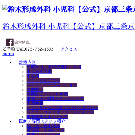
鈴木形成外科 小児科【公式】京都三条京
ご予約 Tel.075-752-1533 ｜
アクセス
menu
診療内容
形成外科／美容皮膚科・外科
小児あざ外来
小児科
メディカルエステ
スキンリジュビネーション
医療脱毛
高濃度ビタミンC点滴
栄養外来/専門カウンセリング
栄養検査
オキシルーム/水素（HHO)ガス吸入
ドクターコスメオンラインショップ
栄養解析１dayドック
医師／専門スタッフ紹介
院 長 鈴木晴恵
副院長 中森いづみ
栄養カウンセラー