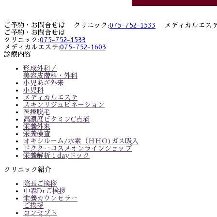
ご予約・お問合せは クリニック:
075-752-1533
メディカルエステ
ご予約・お問合せは
クリニック:
075-752-1533
メディカルエステ:
075-752-1603
診療内容
形成外科／
美容皮膚科・外科
小児あざ外来
小児科
メディカルエステ
スキンリジュビネーション
医療脱毛
高濃度ビタミンC点滴
栄養外来
栄養検査
オキシルーム/水素（HHO)ガス吸入
ドクターコスメオンラインショップ
栄養解析１dayドック
クリニック紹介
院長ご挨拶
中森Drご挨拶
栄養カウンセラー
ご挨拶
コンセプト