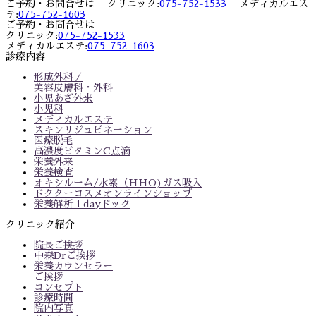
ご予約・お問合せは クリニック:
075-752-1533
メディカルエス
テ:
075-752-1603
ご予約・お問合せは
クリニック:
075-752-1533
メディカルエステ:
075-752-1603
診療内容
形成外科／
美容皮膚科・外科
小児あざ外来
小児科
メディカルエステ
スキンリジュビネーション
医療脱毛
高濃度ビタミンC点滴
栄養外来
栄養検査
オキシルーム/水素（HHO)ガス吸入
ドクターコスメオンラインショップ
栄養解析１dayドック
クリニック紹介
院長ご挨拶
中森Drご挨拶
栄養カウンセラー
ご挨拶
コンセプト
診療時間
院内写真