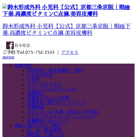
鈴木形成外科 小児科【公式】京都三条京阪｜眼瞼下
垂,高濃度ビタミンC点滴,美容皮膚科
ご予約 Tel.075-752-1533 ｜
アクセス
menu
診療内容
形成外科／美容皮膚科・外科
小児あざ外来
小児科
メディカルエステ
スキンリジュビネーション
医療脱毛
高濃度ビタミンC点滴
栄養外来/専門カウンセリング
栄養検査
オキシルーム/水素（HHO)ガス吸入
ドクターコスメオンラインショップ
栄養解析１dayドック
医師／専門スタッフ紹介
院 長 鈴木晴恵
副院長 中森いづみ