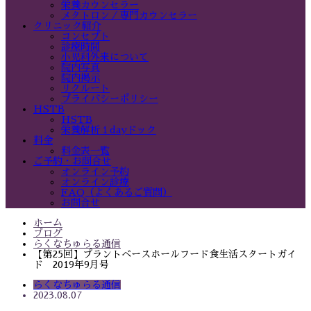
栄養カウンセラー
メタトロン／専門カウンセラー
クリニック紹介
コンセプト
診療時間
小児科外来について
院内写真
院内掲示
リクルート
プライバシーポリシー
HSTB
HSTB
栄養解析１dayドック
料金
料金表一覧
ご予約・お問合せ
オンライン予約
オンライン診療
FAQ（よくあるご質問）
お問合せ
ホーム
ブログ
らくなちゅらる通信
【第25回】プラントベースホールフード食生活スタートガイ
ド 2019年9月号
らくなちゅらる通信
2023.08.07