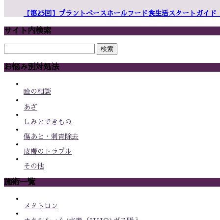
【第25回】プラントベースホールフード食生活スタートガイド
サイト内検索
検
索:
お悩み別対処法
瞼の相談
あざ
しみとできもの
傷あと・刺青除去
皮膚のトラブル
その他
施術一覧
メタトロン