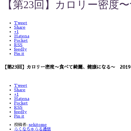
【第23回】カロリー密度〜
Tweet
Share
+1
Hatena
Pocket
RSS
feedly
Pin it
【第23回】カロリー密度〜食べて綺麗、健康になる〜 201
Tweet
Share
+1
Hatena
Pocket
RSS
feedly
Pin it
投稿者:
sekitome
らくなちゅらる通信