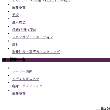
オキシルーム/水素（HHO)ガス吸入
栄養検査
手術
注入療法
点滴(注射)療法
スキンリジュビネーション
脱毛
栄養外来／専門カウンセリング
導入機器一覧
レーザー関係
メディカルエステ
痩身・ボディメイク
栄養検査