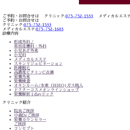
ご予約・お問合せは クリニック:
075-752-1533
メディカルエステ
ご予約・お問合せは
クリニック:
075-752-1533
メディカルエステ:
075-752-1603
診療内容
形成外科／
美容皮膚科・外科
小児あざ外来
小児科
メディカルエステ
スキンリジュビネーション
医療脱毛
高濃度ビタミンC点滴
栄養外来
栄養検査
オキシルーム/水素（HHO)ガス吸入
ドクターコスメオンラインショップ
栄養解析１dayドック
クリニック紹介
院長ご挨拶
中森Drご挨拶
栄養カウンセラー
ご挨拶
コンセプト