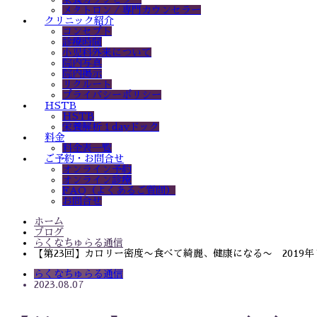
メタトロン／専門カウンセラー
クリニック紹介
コンセプト
診療時間
小児科外来について
院内写真
院内掲示
リクルート
プライバシーポリシー
HSTB
HSTB
栄養解析１dayドック
料金
料金表一覧
ご予約・お問合せ
オンライン予約
オンライン診療
FAQ（よくあるご質問）
お問合せ
ホーム
ブログ
らくなちゅらる通信
【第23回】カロリー密度〜食べて綺麗、健康になる〜 2019年
らくなちゅらる通信
2023.08.07