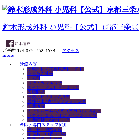
鈴木形成外科 小児科【公式】京都三条京
ご予約 Tel.075-752-1533 ｜
アクセス
menu
診療内容
形成外科／美容皮膚科・外科
小児あざ外来
小児科
メディカルエステ
スキンリジュビネーション
医療脱毛
高濃度ビタミンC点滴
栄養外来/専門カウンセリング
栄養検査
オキシルーム/水素（HHO)ガス吸入
ドクターコスメオンラインショップ
栄養解析１dayドック
医師／専門スタッフ紹介
院 長 鈴木晴恵
副院長 中森いづみ
栄養カウンセラー