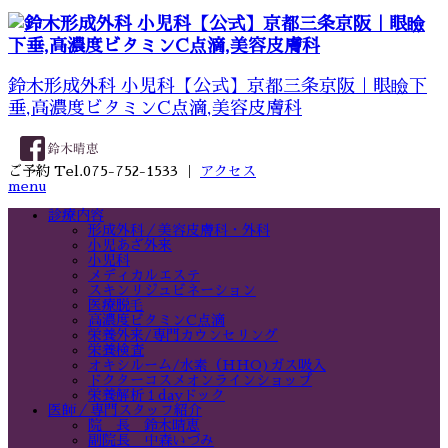
鈴木形成外科 小児科【公式】京都三条京阪｜眼瞼下
垂,高濃度ビタミンC点滴,美容皮膚科
ご予約 Tel.075-752-1533 ｜
アクセス
menu
診療内容
形成外科／美容皮膚科・外科
小児あざ外来
小児科
メディカルエステ
スキンリジュビネーション
医療脱毛
高濃度ビタミンC点滴
栄養外来/専門カウンセリング
栄養検査
オキシルーム/水素（HHO)ガス吸入
ドクターコスメオンラインショップ
栄養解析１dayドック
医師／専門スタッフ紹介
院 長 鈴木晴恵
副院長 中森いづみ