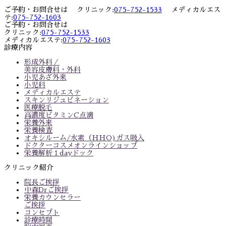
ご予約・お問合せは クリニック:
075-752-1533
メディカルエス
テ:
075-752-1603
ご予約・お問合せは
クリニック:
075-752-1533
メディカルエステ:
075-752-1603
診療内容
形成外科／
美容皮膚科・外科
小児あざ外来
小児科
メディカルエステ
スキンリジュビネーション
医療脱毛
高濃度ビタミンC点滴
栄養外来
栄養検査
オキシルーム/水素（HHO)ガス吸入
ドクターコスメオンラインショップ
栄養解析１dayドック
クリニック紹介
院長ご挨拶
中森Drご挨拶
栄養カウンセラー
ご挨拶
コンセプト
診療時間