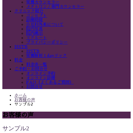
栄養カウンセラー
メタトロン／専門カウンセラー
クリニック紹介
コンセプト
診療時間
小児科外来について
院内写真
院内掲示
リクルート
プライバシーポリシー
HSTB
HSTB
栄養解析１dayドック
料金
料金表一覧
ご予約・お問合せ
オンライン予約
オンライン診療
FAQ（よくあるご質問）
お問合せ
ホーム
お客様の声
サンプル2
お客様の声
サンプル2